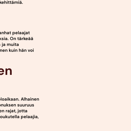
 kehittämiä.
vanhat pelaajat
ksia. On tärkeää
 ja muita
nen kuin hän voi
ien
oloaikaan. Alhainen
bonuksen suuruus
n rajat, jotta
ukutella pelaajia,