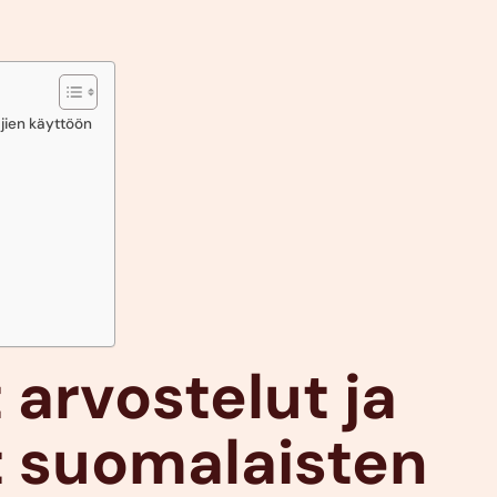
jien käyttöön
arvostelut ja
t suomalaisten