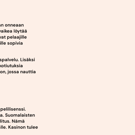
aan onneaan
 vaikea löytää
vat pelaajille
lle sopivia
spalvelu. Lisäksi
kotiutuksia
on, jossa nauttia
elilisenssi.
eja. Suomalaisten
llitus. Nämä
lle. Kasinon tulee