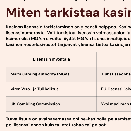
Miten tarkistaa kasi
Kasinon lisenssin tarkistaminen on yleensä helppoa. Kasinon
lisenssinumerosta. Voit tarkistaa lisenssin voimassaolon j
Esimerkiksi MGA:n sivuilta löydät MGA:n lisenssinhaltijoiden 
kasinoarvostelusivustot tarjoavat yleensä tietoa kasinojen 
Lisenssin myöntäjä
Malta Gaming Authority (MGA)
Tiukat säädökse
Viron Vero- ja Tullihallitus
EU-lisenssi, jo
UK Gambling Commission
Yksi maailman t
Turvallisuus on avainasemassa online-kasinolla pelaamisess
pelilisenssi ennen kuin talletat rahaa tai pelaat.