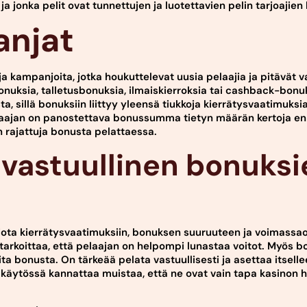
 ja jonka pelit ovat tunnettujen ja luotettavien pelin tarjoajien
anjat
 ja kampanjoita, jotka houkuttelevat uusia pelaajia ja pitävät 
bonuksia, talletusbonuksia, ilmaiskierroksia tai cashback-bonu
 sillä bonuksiin liittyy yleensä tiukkoja kierrätysvaatimuksia
 pelaajan on panostettava bonussumma tietyn määrän kertoja en
n rajattuja bonusta pelattaessa.
 vastuullinen bonuks
omiota kierrätysvaatimuksiin, bonuksen suuruuteen ja voimassa
 tarkoittaa, että pelaajan on helpompi lunastaa voitot. Myös 
a bonusta. On tärkeää pelata vastuullisesti ja asettaa itsellee
äytössä kannattaa muistaa, että ne ovat vain tapa kasinon ho