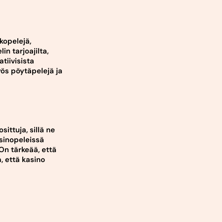
kkopelejä,
in tarjoajilta,
tiivisista
yös pöytäpelejä ja
ittuja, sillä ne
asinopeleissä
On tärkeää, että
a, että kasino