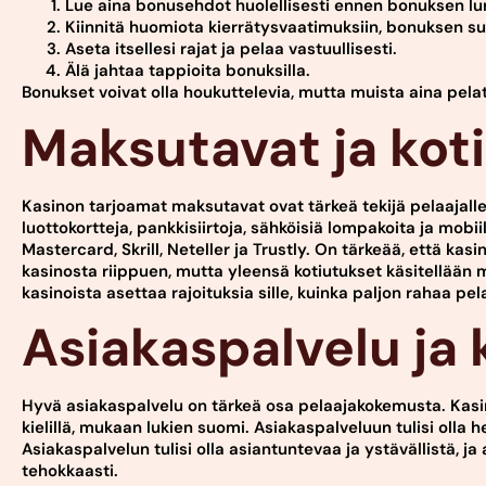
Lue aina bonusehdot huolellisesti ennen bonuksen lu
Kiinnitä huomiota kierrätysvaatimuksiin, bonuksen s
Aseta itsellesi rajat ja pelaa vastuullisesti.
Älä jahtaa tappioita bonuksilla.
Bonukset voivat olla houkuttelevia, mutta muista aina pela
Maksutavat ja kot
Kasinon tarjoamat maksutavat ovat tärkeä tekijä pelaajalle
luottokortteja, pankkisiirtoja, sähköisiä lompakoita ja mob
Mastercard, Skrill, Neteller ja Trustly. On tärkeää, että kasi
kasinosta riippuen, mutta yleensä kotiutukset käsitellään 
kasinoista asettaa rajoituksia sille, kuinka paljon rahaa pela
Asiakaspalvelu ja k
Hyvä asiakaspalvelu on tärkeä osa pelaajakokemusta. Kasino
kielillä, mukaan lukien suomi. Asiakaspalveluun tulisi olla 
Asiakaspalvelun tulisi olla asiantuntevaa ja ystävällistä, 
tehokkaasti.