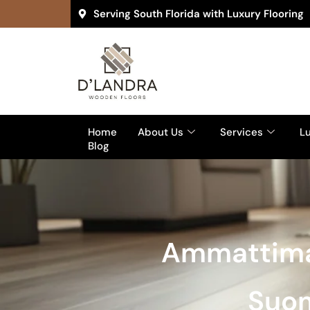
Serving South Florida with Luxury Flooring
Home
About Us
Services
Lu
Blog
Ammattimai
Suom