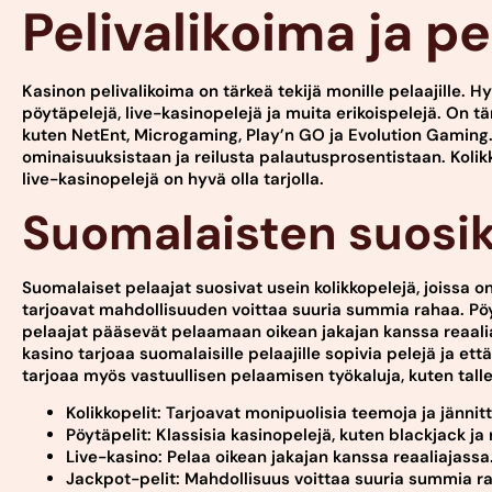
Pelivalikoima ja pe
Kasinon pelivalikoima on tärkeä tekijä monille pelaajille. Hy
pöytäpelejä, live-kasinopelejä ja muita erikoispelejä. On tär
kuten NetEnt, Microgaming, Play’n GO ja Evolution Gaming. 
ominaisuuksistaan ja reilusta palautusprosentistaan. Kolik
live-kasinopelejä on hyvä olla tarjolla.
Suomalaisten suosik
Suomalaiset pelaajat suosivat usein kolikkopelejä, joissa o
tarjoavat mahdollisuuden voittaa suuria summia rahaa. Pöyt
pelaajat pääsevät pelaamaan oikean jakajan kanssa reaalia
kasino tarjoaa suomalaisille pelaajille sopivia pelejä ja ett
tarjoaa myös vastuullisen pelaamisen työkaluja, kuten tallet
Kolikkopelit: Tarjoavat monipuolisia teemoja ja jännit
Pöytäpelit: Klassisia kasinopelejä, kuten blackjack ja r
Live-kasino: Pelaa oikean jakajan kanssa reaaliajassa
Jackpot-pelit: Mahdollisuus voittaa suuria summia r