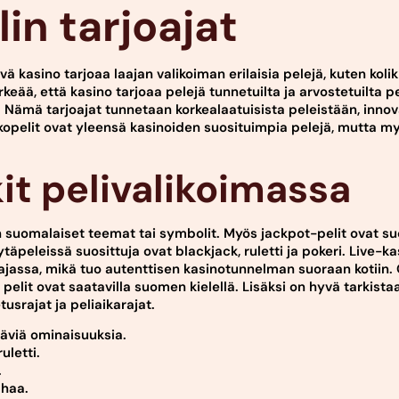
lin tarjoajat
vä kasino tarjoaa laajan valikoiman erilaisia pelejä, kuten koli
keää, että kasino tarjoaa pelejä tunnetuilta ja arvostetuilta pel
Nämä tarjoajat tunnetaan korkealaatuisista peleistään, innova
kopelit ovat yleensä kasinoiden suosituimpia pelejä, mutta m
it pelivalikoimassa
n suomalaiset teemat tai symbolit. Myös jackpot-pelit ovat suos
äpeleissä suosittuja ovat blackjack, ruletti ja pokeri. Live-k
jassa, mikä tuo autenttisen kasinotunnelman suoraan kotiin. 
ä pelit ovat saatavilla suomen kielellä. Lisäksi on hyvä tarkista
usrajat ja peliaikarajat.
täviä ominaisuuksia.
uletti.
.
ahaa.