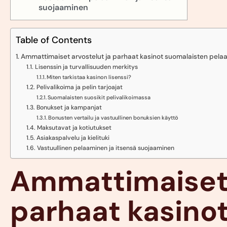
suojaaminen
Table of Contents
Ammattimaiset arvostelut ja parhaat kasinot suomalaisten pelaa
Lisenssin ja turvallisuuden merkitys
Miten tarkistaa kasinon lisenssi?
Pelivalikoima ja pelin tarjoajat
Suomalaisten suosikit pelivalikoimassa
Bonukset ja kampanjat
Bonusten vertailu ja vastuullinen bonuksien käyttö
Maksutavat ja kotiutukset
Asiakaspalvelu ja kielituki
Vastuullinen pelaaminen ja itsensä suojaaminen
Ammattimaiset 
parhaat kasino