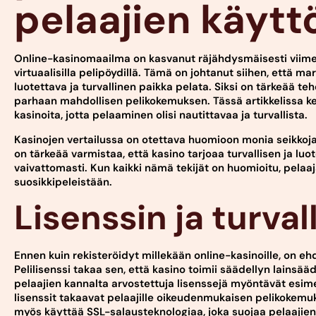
pelaajien käytt
Online-kasinomaailma on kasvanut räjähdysmäisesti viime 
virtuaalisilla pelipöydillä. Tämä on johtanut siihen, että mar
luotettava ja turvallinen paikka pelata. Siksi on tärkeää te
parhaan mahdollisen pelikokemuksen. Tässä artikkelissa kes
kasinoita, jotta pelaaminen olisi nautittavaa ja turvallista.
Kasinojen vertailussa on otettava huomioon monia seikkoja, 
on tärkeää varmistaa, että kasino tarjoaa turvallisen ja luot
vaivattomasti. Kun kaikki nämä tekijät on huomioitu, pelaaja
suosikkipeleistään.
Lisenssin ja turva
Ennen kuin rekisteröidyt millekään online-kasinoille, on eh
Pelilisenssi takaa sen, että kasino toimii säädellyn lainsä
pelaajien kannalta arvostettuja lisenssejä myöntävät esime
lisenssit takaavat pelaajille oikeudenmukaisen pelikokemuk
myös käyttää SSL-salausteknologiaa, joka suojaa pelaajien h