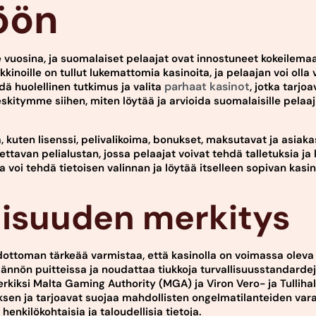
öön
vuosina, ja suomalaiset pelaajat ovat innostuneet kokeilem
kkinoille on tullut lukemattomia kasinoita, ja pelaajan voi olla
parhaat kasinot
hdä huolellinen tutkimus ja valita
, jotka tarjoa
kitymme siihen, miten löytää ja arvioida suomalaisille pelaaji
kuten lisenssi, pelivalikoima, bonukset, maksutavat ja asiaka
ettavan pelialustan, jossa pelaajat voivat tehdä talletuksia ja 
 voi tehdä tietoisen valinnan ja löytää itselleen sopivan kasin
llisuuden merkitys
dottoman tärkeää varmistaa, että kasinolla on voimassa oleva p
ädännön puitteissa ja noudattaa tiukkoja turvallisuusstandard
rkiksi Malta Gaming Authority (MGA) ja Viron Vero- ja Tulliha
sen ja tarjoavat suojaa mahdollisten ongelmatilanteiden vara
enkilökohtaisia ja taloudellisia tietoja.