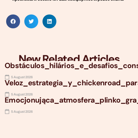
New Related Articles
Obstáculos_hilários_e_desafios_co
5 August 2026
Veloz_estrategia_y_chickenroad_par
5 August 2026
Emocjonująca_atmosfera_plinko_gra
5 August 2026