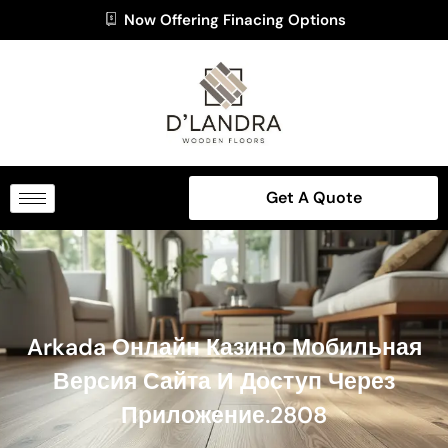
Now Offering Finacing Options
Get A Quote
Arkada Онлайн Казино Мобильная
Версия Сайта И Доступ Через
Приложение.2808