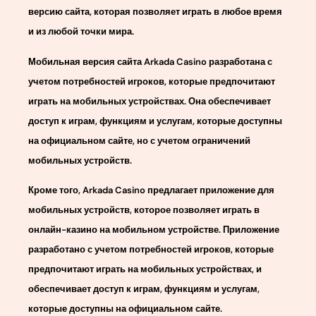
версию сайта, которая позволяет играть в любое время
и из любой точки мира.
Мобильная версия сайта Arkada Casino разработана с
учетом потребностей игроков, которые предпочитают
играть на мобильных устройствах. Она обеспечивает
доступ к играм, функциям и услугам, которые доступны
на официальном сайте, но с учетом ограничений
мобильных устройств.
Кроме того, Arkada Casino предлагает приложение для
мобильных устройств, которое позволяет играть в
онлайн-казино на мобильном устройстве. Приложение
разработано с учетом потребностей игроков, которые
предпочитают играть на мобильных устройствах, и
обеспечивает доступ к играм, функциям и услугам,
которые доступны на официальном сайте.