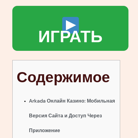
ИГРАТЬ
Содержимое
Arkada Онлайн Казино: Мобильная
Версия Сайта и Доступ Через
Приложение