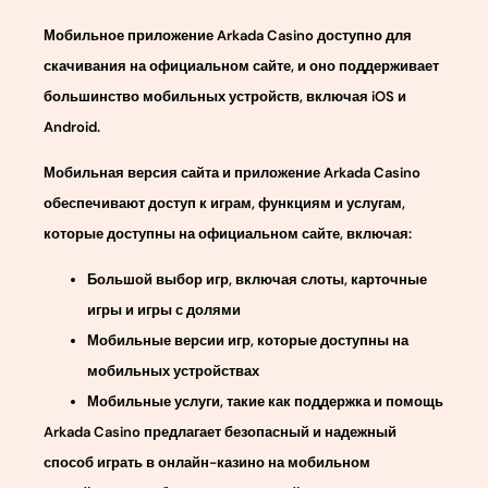
Мобильное приложение Arkada Casino доступно для
скачивания на официальном сайте, и оно поддерживает
большинство мобильных устройств, включая iOS и
Android.
Мобильная версия сайта и приложение Arkada Casino
обеспечивают доступ к играм, функциям и услугам,
которые доступны на официальном сайте, включая:
Большой выбор игр, включая слоты, карточные
игры и игры с долями
Мобильные версии игр, которые доступны на
мобильных устройствах
Мобильные услуги, такие как поддержка и помощь
Arkada Casino предлагает безопасный и надежный
способ играть в онлайн-казино на мобильном