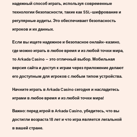
надежный способ играть, используя современные
технологии безопасности, такие как SSL-шифрование и
регулярные аудиты. Это обеспечивает безопасность
игроков и их данных.
Если вы ищете надежное и безопасное онлайн-казино,
где можно играть в любое время и из любой точки мира,
то Arkada Casino – это отличный выбор. Мобильная
версия сайта и доступ к играм через приложение делают
его доступным для игроков с любым типом устройства.
Начните играть в Arkada Casino сегодня и насладитесь
играми в любое время и из любой точки мира!
Важно: перед игрой в Arkada Casino, убедитесь, что вы
достигли возраста 18 лет и что игра является легальной
в вашей стране.