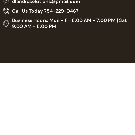
dlandrasolutions@gmail.com
Call Us Today 754-229-0467
Business Hours: Mon - Fri 8:00 AM - 7:00 PM | Sat
9:00 AM - 5:00 PM