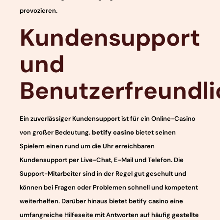
provozieren.
Kundensupport
und
Benutzerfreundli
Ein zuverlässiger Kundensupport ist für ein Online-Casino
von großer Bedeutung.
betify casino
bietet seinen
Spielern einen rund um die Uhr erreichbaren
Kundensupport per Live-Chat, E-Mail und Telefon. Die
Support-Mitarbeiter sind in der Regel gut geschult und
können bei Fragen oder Problemen schnell und kompetent
weiterhelfen. Darüber hinaus bietet betify casino eine
umfangreiche Hilfeseite mit Antworten auf häufig gestellte