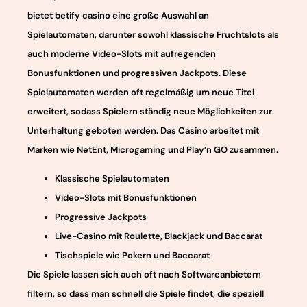
bietet betify casino eine große Auswahl an
Spielautomaten, darunter sowohl klassische Fruchtslots als
auch moderne Video-Slots mit aufregenden
Bonusfunktionen und progressiven Jackpots. Diese
Spielautomaten werden oft regelmäßig um neue Titel
erweitert, sodass Spielern ständig neue Möglichkeiten zur
Unterhaltung geboten werden. Das Casino arbeitet mit
Marken wie NetEnt, Microgaming und Play’n GO zusammen.
Klassische Spielautomaten
Video-Slots mit Bonusfunktionen
Progressive Jackpots
Live-Casino mit Roulette, Blackjack und Baccarat
Tischspiele wie Pokern und Baccarat
Die Spiele lassen sich auch oft nach Softwareanbietern
filtern, so dass man schnell die Spiele findet, die speziell