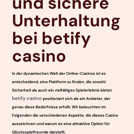
und sichere
Unterhaltung
bei betify
casino
In der dynamischen Welt der Online-Casinos ist es
entscheidend, eine Plattform zu finden, die sowohl
Sicherheit als auch ein vielfältiges Spielerlebnis bietet.
betify casino
positioniert sich als ein Anbieter, der
genau diese Bedürfnisse erfüllt. Wir beleuchten im
Folgenden die verschiedenen Aspekte, die dieses Casino
auszeichnen und warum es eine attraktive Option für
Glücksspielfreunde darstellt.