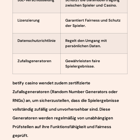
zwischen Spieler und Casino.
Lizenzierung
Garantiert Fairness und Schutz
der Spieler.
Datenschutzrichtlinie
Regelt den Umgang mit
persönlichen Daten.
Zufallsgeneratoren
Gewährleisten faire
Spielergebnisse.
betify casino wendet zudem zertifizierte
Zufallsgeneratoren (Random Number Generators oder
RNGs) an, um sicherzustellen, dass die Spielergebnisse
vollständig zufällig und unvorhersehbar sind. Diese
Generatoren werden regelmäßig von unabhängigen
Prüfstellen auf ihre Funktionsfähigkeit und Fairness
geprüft.