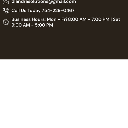
dlandrasolutions@gmail.com
Call Us Today 754-229-0467
Business Hours: Mon - Fri 8:00 AM - 7:00 PM | Sat
9:00 AM - 5:00 PM