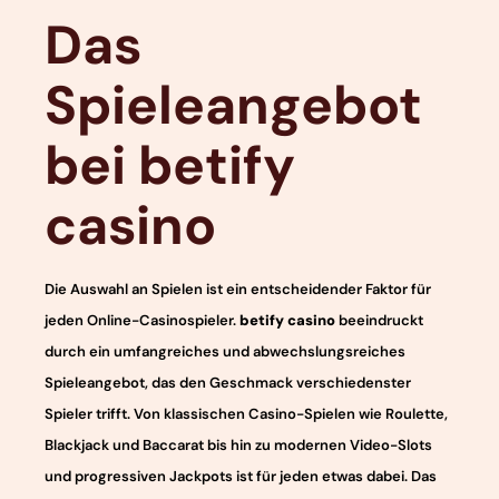
Das
Spieleangebot
bei betify
casino
Die Auswahl an Spielen ist ein entscheidender Faktor für
jeden Online-Casinospieler.
betify casino
beeindruckt
durch ein umfangreiches und abwechslungsreiches
Spieleangebot, das den Geschmack verschiedenster
Spieler trifft. Von klassischen Casino-Spielen wie Roulette,
Blackjack und Baccarat bis hin zu modernen Video-Slots
und progressiven Jackpots ist für jeden etwas dabei. Das