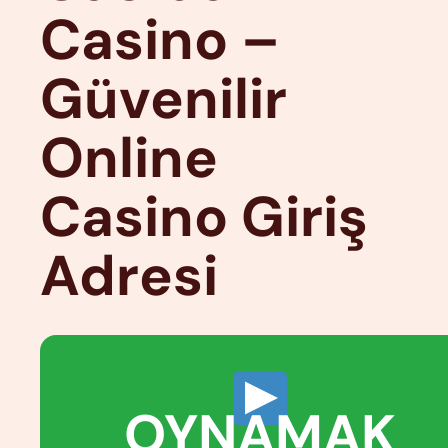
Casino –
Güvenilir
Online
Casino Giriş
Adresi
OYNAMAK