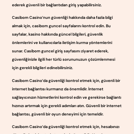
ederek güvenli bir bağlantıdan giriş yapabilirsiniz.
Casibom Casino’nun güvenliği hakkında daha fazla bilgi
almak için, casibom guncel sayfalarını kontrol edin. Bu
sayfalar, kasino hakkında güncel bilgileri, güvenlik
önlemlerini ve kullanıcılarla iletişim kurma yöntemlerini
sunar. Casibom guncel giriş sayfasını ziyaret ederek,
güvenliğinizle ilgili her türlü sorununuzun çözümlenmesi
için gerekli bilgileri edinebilirsiniz.
Casibom Casino’da güvenliği kontrol etmek için, güvenli bir
internet bağlantısı kurmanız da önemlidir. İnternet
sağlayıcınızın hizmetlerini kontrol edin ve gerekirse bağlantı
hızınızı artırmak için gerekli adımları atın. Güvenli bir internet
bağlantısı, güvenli bir oyun deneyimi için temeldir.
Casibom Casino’da güvenliği kontrol etmek için, hesabınızı