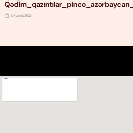
Qədim_qazıntılar_pinco_azərbaycan
6 August 2026