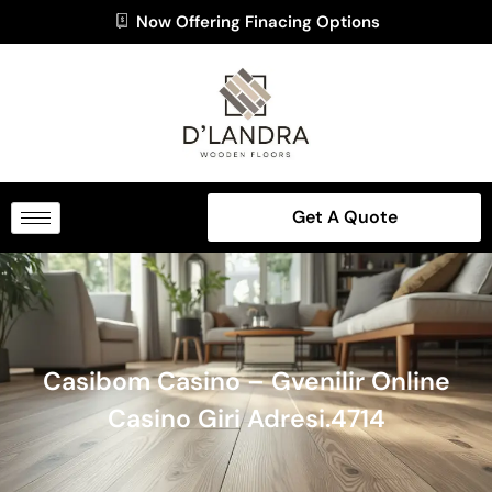
Now Offering Finacing Options
Get A Quote
Casibom Casino – Gvenilir Online
Casino Giri Adresi.4714