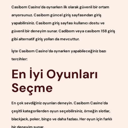
Casibom Casino’da oynarken ilk olarak güvenli bir ortam
arıyorsunuz. Casibom güncel giriş sayfasından giriş
yapabilirsiniz. Casibom giriş sayfası kullanıcı dostu ve
güvenli bir deneyim sunar. Cadibom veya casibom 158 giriş
gibi alternatif giriş yolları da mevcuttur.
İşte Casibom Casino’da oynarken yapabileceğiniz bazı
tercihler:
En İyi Oyunları
Seçme
En çok sevdiğiniz oyunları deneyin. Casibom Casino’da
çeşitli kategorilerden oyun seçebilirsiniz, örneğin slotlar,
blackjack, poker, bingo ve daha fazlası. Her oyun için farklı
bir deneyim sunar.