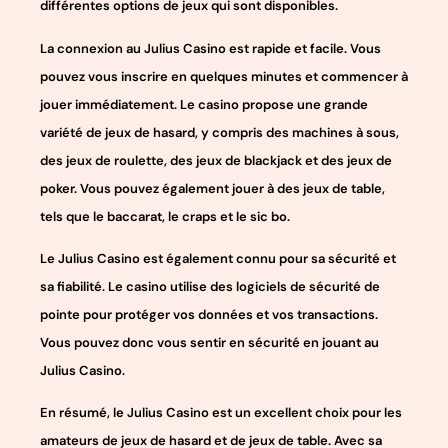
différentes options de jeux qui sont disponibles.
La connexion au Julius Casino est rapide et facile. Vous
pouvez vous inscrire en quelques minutes et commencer à
jouer immédiatement. Le casino propose une grande
variété de jeux de hasard, y compris des machines à sous,
des jeux de roulette, des jeux de blackjack et des jeux de
poker. Vous pouvez également jouer à des jeux de table,
tels que le baccarat, le craps et le sic bo.
Le Julius Casino est également connu pour sa sécurité et
sa fiabilité. Le casino utilise des logiciels de sécurité de
pointe pour protéger vos données et vos transactions.
Vous pouvez donc vous sentir en sécurité en jouant au
Julius Casino.
En résumé, le Julius Casino est un excellent choix pour les
amateurs de jeux de hasard et de jeux de table. Avec sa