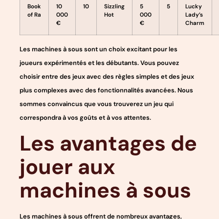
Book
10
10
Sizzling
5
5
Lucky
of Ra
000
Hot
000
Lady’s
€
€
Charm
Les machines à sous sont un choix excitant pour les
joueurs expérimentés et les débutants. Vous pouvez
choisir entre des jeux avec des règles simples et des jeux
plus complexes avec des fonctionnalités avancées. Nous
sommes convaincus que vous trouverez un jeu qui
correspondra à vos goûts et à vos attentes.
Les avantages de
jouer aux
machines à sous
Les machines à sous offrent de nombreux avantages,