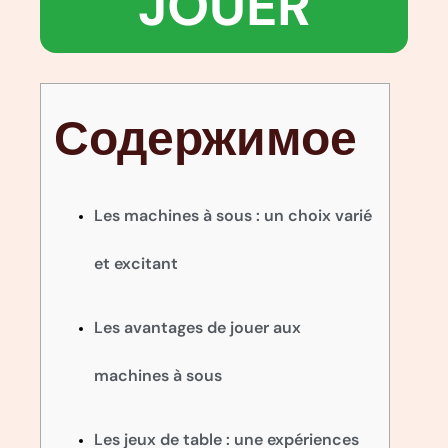
JOUER
Содержимое
Les machines à sous : un choix varié
et excitant
Les avantages de jouer aux
machines à sous
Les jeux de table : une expériences