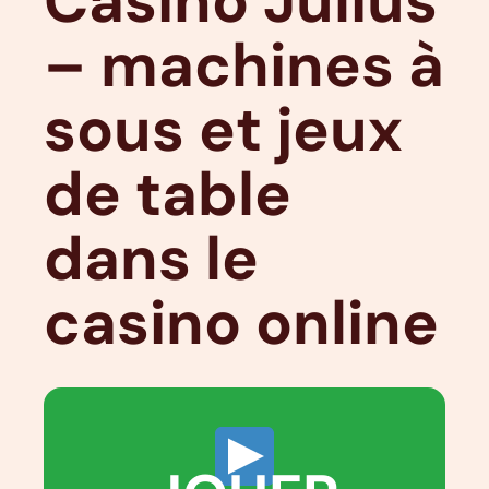
Casino Julius
– machines à
sous et jeux
de table
dans le
casino online