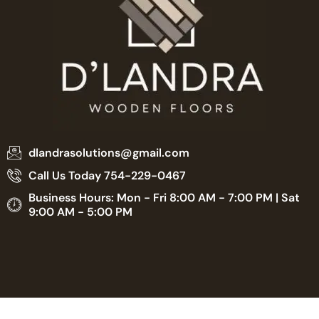
dlandrasolutions@gmail.com
Call Us Today 754-229-0467
Business Hours: Mon - Fri 8:00 AM - 7:00 PM | Sat
9:00 AM - 5:00 PM