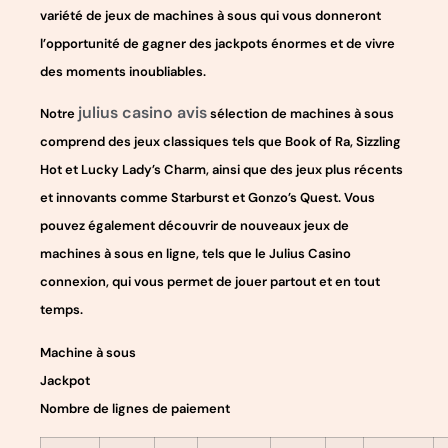
variété de jeux de machines à sous qui vous donneront
l’opportunité de gagner des jackpots énormes et de vivre
des moments inoubliables.
julius casino avis
Notre
sélection de machines à sous
comprend des jeux classiques tels que Book of Ra, Sizzling
Hot et Lucky Lady’s Charm, ainsi que des jeux plus récents
et innovants comme Starburst et Gonzo’s Quest. Vous
pouvez également découvrir de nouveaux jeux de
machines à sous en ligne, tels que le Julius Casino
connexion, qui vous permet de jouer partout et en tout
temps.
Machine à sous
Jackpot
Nombre de lignes de paiement