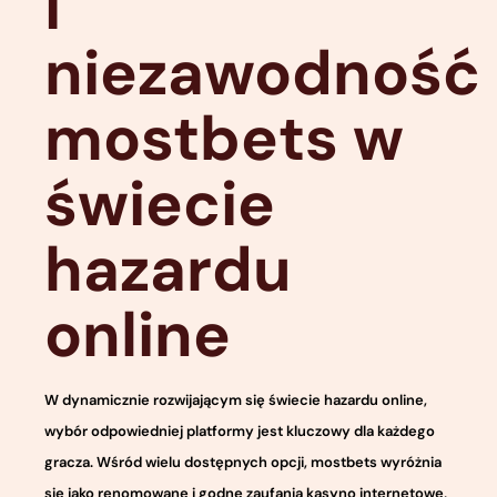
i
niezawodność
mostbets w
świecie
hazardu
online
W dynamicznie rozwijającym się świecie hazardu online,
wybór odpowiedniej platformy jest kluczowy dla każdego
gracza. Wśród wielu dostępnych opcji, mostbets wyróżnia
się jako renomowane i godne zaufania kasyno internetowe,