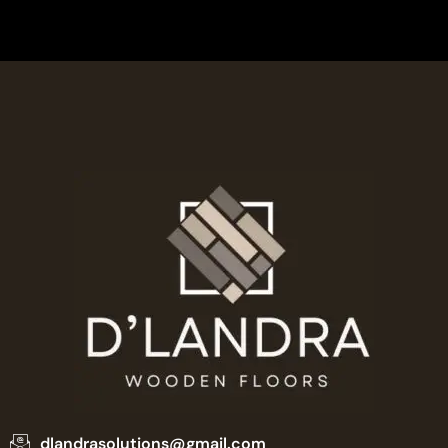
dlandrasolutions@gmail.com