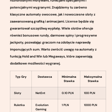
różnorodnymi motywami, funkcjami specjalnymi i
potencjalnymi wygranymi. Znajdziemy tu zarówno
klasyczne automaty owocowe, jak i nowoczesne sloty z
zaawansowaną grafiką i animacjami. License będzie się
gwarantował szczęśliwą wypłatę. Wiele slotów oferuje
również bonusowe rundy, darmowe spiny i progresywne
jackpoty, pozwalając graczom na zdobycie naprawdę
imponujących sum. Warto zwrócić uwagę na automaty z
funkcją Hold and Win lub Megaways, które zapewniają
dodatkowe możliwości wygranej.
Typ Gry
Dostawca
Minimalna
Maksymalna
Stawka
Stawka
Sloty
NetEnt
0.10 PLN
100 PLN
Ruletka
Evolution
1 PLN
1000 PLN
Gaming