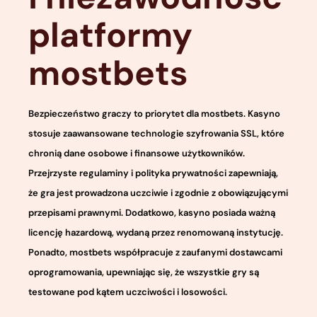
platformy
mostbets
Bezpieczeństwo graczy to priorytet dla mostbets. Kasyno
stosuje zaawansowane technologie szyfrowania SSL, które
chronią dane osobowe i finansowe użytkowników.
Przejrzyste regulaminy i polityka prywatności zapewniają,
że gra jest prowadzona uczciwie i zgodnie z obowiązującymi
przepisami prawnymi. Dodatkowo, kasyno posiada ważną
licencję hazardową, wydaną przez renomowaną instytucję.
Ponadto, mostbets współpracuje z zaufanymi dostawcami
oprogramowania, upewniając się, że wszystkie gry są
testowane pod kątem uczciwości i losowości.