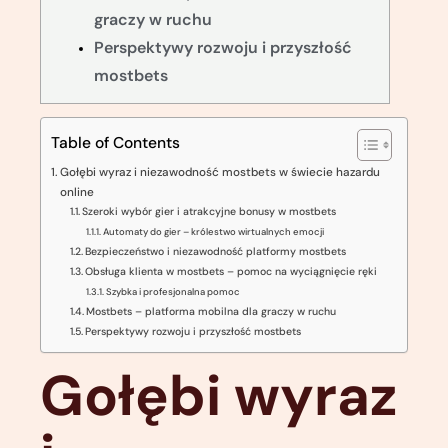
graczy w ruchu
Perspektywy rozwoju i przyszłość
mostbets
Table of Contents
Gołębi wyraz i niezawodność mostbets w świecie hazardu
online
Szeroki wybór gier i atrakcyjne bonusy w mostbets
Automaty do gier – królestwo wirtualnych emocji
Bezpieczeństwo i niezawodność platformy mostbets
Obsługa klienta w mostbets – pomoc na wyciągnięcie ręki
Szybka i profesjonalna pomoc
Mostbets – platforma mobilna dla graczy w ruchu
Perspektywy rozwoju i przyszłość mostbets
Gołębi wyraz