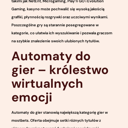
takimi jak NetEnt, Microgaming, Play’n GO i Evolution
Gaming, kasyno może pochwalić się wysoką jakością
grafiki, płynnością rozgrywki oraz uczciwymi wynikami.
Poszczególne gry są starannie posegregowane w
kategorie, co ułatwia ich wyszukiwanie i pozwala graczom
na szybkie znalezienie swoich ulubionych tytułów.
Automaty do
gier – królestwo
wirtualnych
emocji
Automaty do gier stanowią największą kategorię gier w
mostbets. Oferta obejmuje setki różnych tytułów z