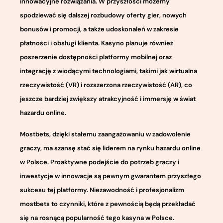
innowacyjne rozwiązania. W przyszłości możemy
spodziewać się dalszej rozbudowy oferty gier, nowych
bonusów i promocji, a także udoskonaleń w zakresie
płatności i obsługi klienta. Kasyno planuje również
poszerzenie dostępności platformy mobilnej oraz
integrację z wiodącymi technologiami, takimi jak wirtualna
rzeczywistość (VR) i rozszerzona rzeczywistość (AR), co
jeszcze bardziej zwiększy atrakcyjność i immersję w świat
hazardu online.
Mostbets, dzięki stałemu zaangażowaniu w zadowolenie
graczy, ma szansę stać się liderem na rynku hazardu online
w Polsce. Proaktywne podejście do potrzeb graczy i
inwestycje w innowacje są pewnym gwarantem przyszłego
sukcesu tej platformy. Niezawodność i profesjonalizm
mostbets to czynniki, które z pewnością będą przekładać
się na rosnącą popularność tego kasyna w Polsce.