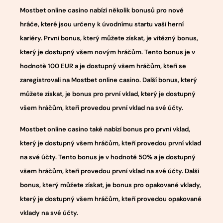
Mostbet online casino nabízí několik bonusů pro nové
hráče, které jsou určeny k úvodnímu startu vaší herní
kariéry. První bonus, který můžete získat, je vítězný bonus,
který je dostupný všem novým hráčům. Tento bonus je v
hodnotě 100 EUR a je dostupný všem hráčům, kteří se
zaregistrovali na Mostbet online casino. Další bonus, který
můžete získat, je bonus pro první vklad, který je dostupný
všem hráčům, kteří provedou první vklad na své účty.
Mostbet online casino také nabízí bonus pro první vklad,
který je dostupný všem hráčům, kteří provedou první vklad
na své účty. Tento bonus je v hodnotě 50% a je dostupný
všem hráčům, kteří provedou první vklad na své účty. Další
bonus, který můžete získat, je bonus pro opakované vklady,
který je dostupný všem hráčům, kteří provedou opakované
vklady na své účty.