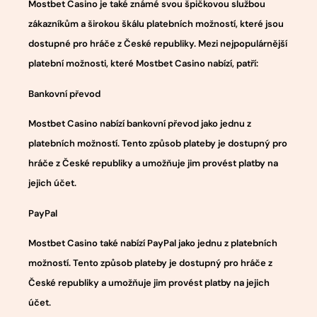
Mostbet Casino je také známé svou špičkovou službou
zákazníkům a širokou škálu platebních možností, které jsou
dostupné pro hráče z České republiky. Mezi nejpopulárnější
platební možnosti, které Mostbet Casino nabízí, patří:
Bankovní převod
Mostbet Casino nabízí bankovní převod jako jednu z
platebních možností. Tento způsob plateby je dostupný pro
hráče z České republiky a umožňuje jim provést platby na
jejich účet.
PayPal
Mostbet Casino také nabízí PayPal jako jednu z platebních
možností. Tento způsob plateby je dostupný pro hráče z
České republiky a umožňuje jim provést platby na jejich
účet.