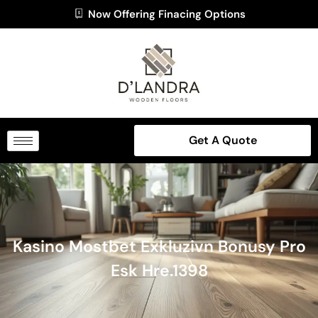
Now Offering Finacing Options
Get A Quote
Kasino Mostbet Exkluzivn Bonusy Pro
Esk Hre.1398