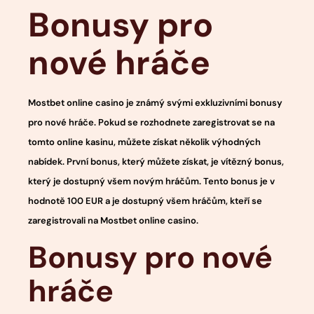
Bonusy pro
nové hráče
Mostbet online casino je známý svými exkluzivními bonusy
pro nové hráče. Pokud se rozhodnete zaregistrovat se na
tomto online kasinu, můžete získat několik výhodných
nabídek. První bonus, který můžete získat, je vítězný bonus,
který je dostupný všem novým hráčům. Tento bonus je v
hodnotě 100 EUR a je dostupný všem hráčům, kteří se
zaregistrovali na Mostbet online casino.
Bonusy pro nové
hráče