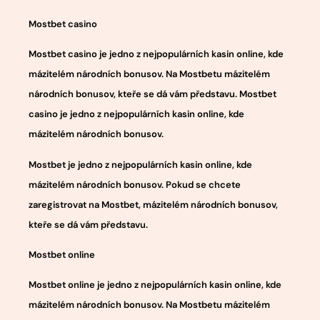
Mostbet casino
Mostbet casino je jedno z nejpopulárních kasin online, kde
mázitelém národních bonusov. Na Mostbetu mázitelém
národních bonusov, kteře se dá vám představu. Mostbet
casino je jedno z nejpopulárních kasin online, kde
mázitelém národních bonusov.
Mostbet je jedno z nejpopulárních kasin online, kde
mázitelém národních bonusov. Pokud se chcete
zaregistrovat na Mostbet, mázitelém národních bonusov,
kteře se dá vám představu.
Mostbet online
Mostbet online je jedno z nejpopulárních kasin online, kde
mázitelém národních bonusov. Na Mostbetu mázitelém