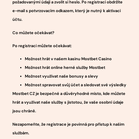
požadovanými údaji a zvolit si heslo. Po registraci obdržíte
e-mail s potvrzovacím odkazem, který je nutný k aktivaci
účtu.
Co můžete očekávat?
Po registraci můžete očekávat:
Možnost hrát v našem kasinu Mostbet Casino
Možnost hrát online herné služby Mostbet
Možnost využívat naše bonusy a slevy
Možnost spravovat svůj účet a sledovat své výsledky
Mostbet CZ je bezpečné a důvěryhodné místo, kde můžete
hrát a využívat naše služby s jistotou, že vaše osobní údaje
jsou chráně.
Nezapomeňte, že registrace je povinná pro přístup k našim
službám.