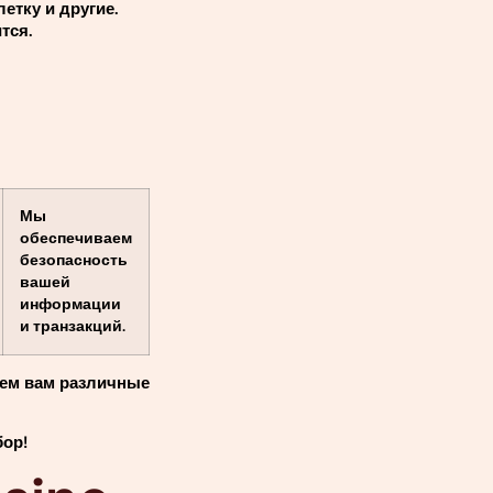
етку и другие.
тся.
Мы
обеспечиваем
безопасность
вашей
информации
и транзакций.
аем вам различные
бор!