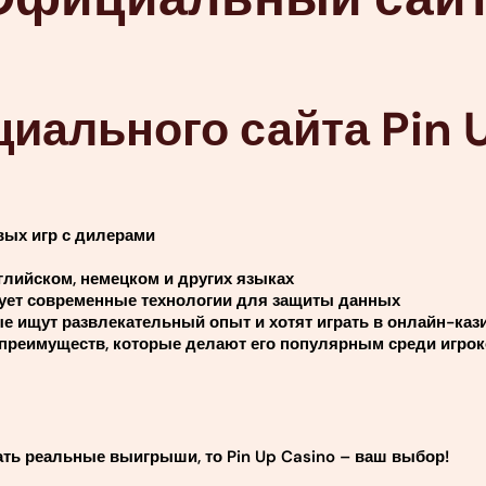
иального сайта Pin 
вых игр с дилерами
глийском, немецком и других языках
зует современные технологии для защиты данных
ые ищут развлекательный опыт и хотят играть в онлайн-каз
преимуществ, которые делают его популярным среди игрок
чать реальные выигрыши, то Pin Up Casino – ваш выбор!