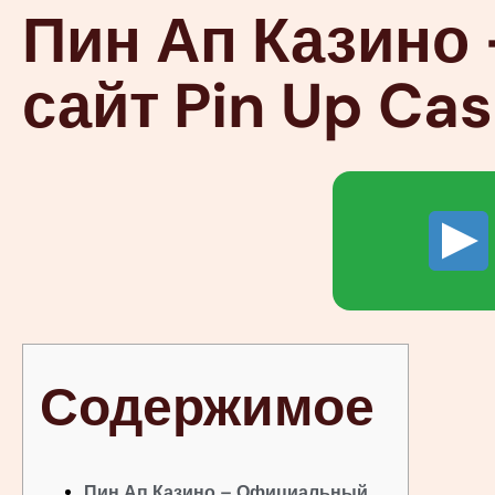
Пин Ап Казино
сайт Pin Up Cas
Содержимое
Пин Ап Казино – Официальный