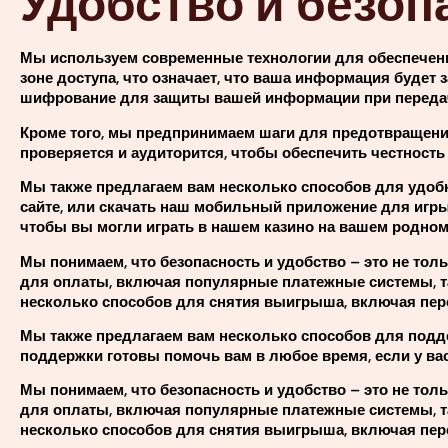
Удобство и безопа
Мы используем современные технологии для обеспечени
зоне доступа, что означает, что ваша информация будет
шифрование для защиты вашей информации при переда
Кроме того, мы предпринимаем шаги для предотвращени
проверяется и аудиторится, чтобы обеспечить честность
Мы также предлагаем вам несколько способов для удоб
сайте, или скачать наш мобильный приложение для игр
чтобы вы могли играть в нашем казино на вашем родном
Мы понимаем, что безопасность и удобство – это не тол
для оплаты, включая популярные платежные системы, таки
несколько способов для снятия выигрыша, включая перев
Мы также предлагаем вам несколько способов для подде
поддержки готовы помочь вам в любое время, если у ва
Мы понимаем, что безопасность и удобство – это не тол
для оплаты, включая популярные платежные системы, таки
несколько способов для снятия выигрыша, включая перев