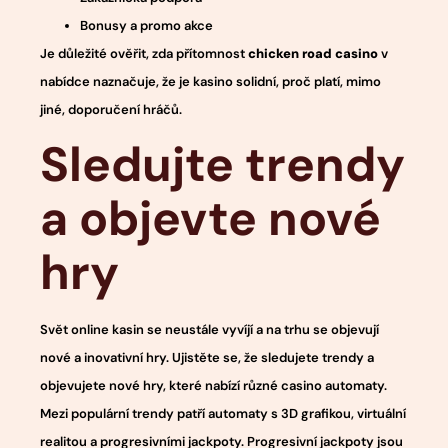
Bonusy a promo akce
Je důležité ověřit, zda přítomnost
chicken road casino
v
nabídce naznačuje, že je kasino solidní, proč platí, mimo
jiné, doporučení hráčů.
Sledujte trendy
a objevte nové
hry
Svět online kasin se neustále vyvíjí a na trhu se objevují
nové a inovativní hry. Ujistěte se, že sledujete trendy a
objevujete nové hry, které nabízí různé casino automaty.
Mezi populární trendy patří automaty s 3D grafikou, virtuální
realitou a progresivními jackpoty. Progresivní jackpoty jsou