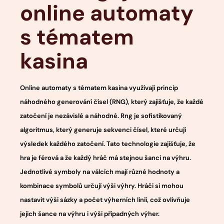
online automaty
s tématem
kasina
Online automaty s tématem kasina využívají princip
náhodného generování čísel (RNG), který zajišťuje, že každé
zatočení je nezávislé a náhodné. Rng je sofistikovaný
algoritmus, který generuje sekvenci čísel, které určují
výsledek každého zatočení. Tato technologie zajišťuje, že
hra je férová a že každý hráč má stejnou šanci na výhru.
Jednotlivé symboly na válcích mají různé hodnoty a
kombinace symbolů určují výši výhry. Hráči si mohou
nastavit výši sázky a počet výherních linií, což ovlivňuje
jejich šance na výhru i výši případných výher.