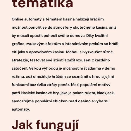
tematika
Online automaty s tématem kasina nabízejí hráčům
možnost ponořit se do atmosféry skutečného kasina, aniž
by museli opustit pohodlí svého domova. Díky kvalitní
grafice, zvukovým efektům a interaktivním prvkům se hráči
cítí jako v opravdovém kasinu. Mohou si vyzkoušet různé
strategie, testovat své štěstí a zažít vzrušení z každého
zatočení. Velkou výhodou je možnost hrát zdarma v demo
režimu, což umožňuje hráčům se seznámit s hrou a jejími
funkcemi bez rizika ztráty peněz. Mezi populární motivy
patří klasické kasinové hry, jako je poker, ruleta, blackjack,
samozřejmě populární
chicken road casino
a výherní
automaty.
Jak fungují