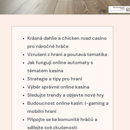
Krásná dahlie a chicken road casino
pro náročné hráče
Vzrušení z hraní a poutavá tematika
Jak fungují online automaty s
tématem kasina
Strategie a tipy pro hraní
Výběr správné online kasina
Sledujte trendy a objevte nové hry
Budoucnost online kasin: I-gaming a
mobilní hraní
Připojte se ke komunitě hráčů a
sdílejte své zkušenosti