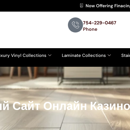
Now Offering Finaci
754-229-0467
Phone
xury Vinyl Collections
Laminate Collections
Stai
 Сайт Онлайн Казино