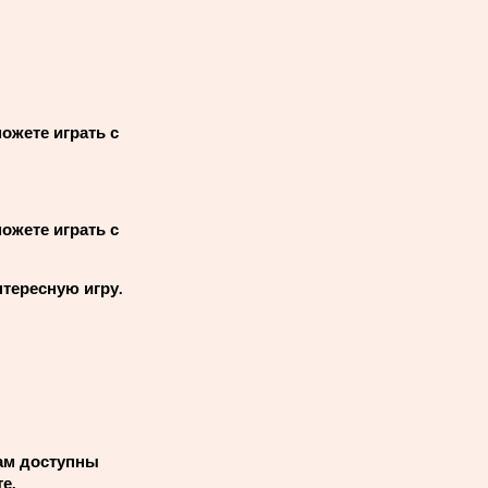
ожете играть с
ожете играть с
нтересную игру.
Вам доступны
е.