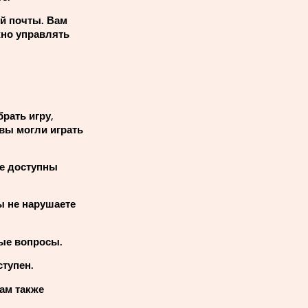
й почты. Вам
жно управлять
рать игру,
вы могли играть
же доступны
ы не нарушаете
бые вопросы.
ступен.
ам также