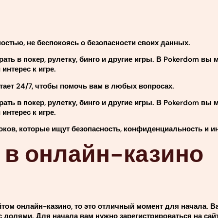
ностью, не беспокоясь о безопасности своих данных.
ать в покер, рулетку, бинго и другие игры. В Pokerdom вы м
 интерес к игре.
отает 24/7, чтобы помочь вам в любых вопросах.
ать в покер, рулетку, бинго и другие игры. В Pokerdom вы м
 интерес к игре.
оков, которые ищут безопасность, конфиденциальность и и
ь в онлайн-казино
том онлайн-казино, то это отличный момент для начала. 
с долями. Для начала вам нужно зарегистрироваться на сайт