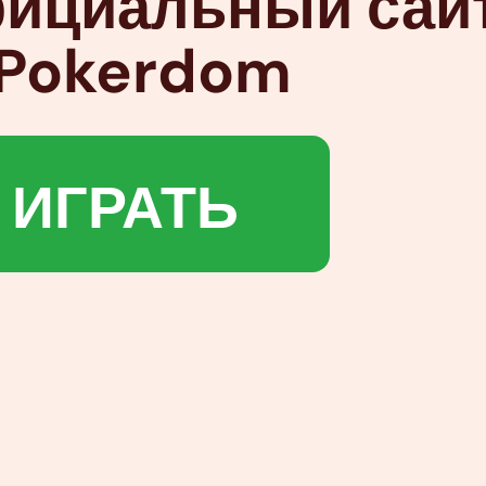
фициальный сай
 Pokerdom
ИГРАТЬ