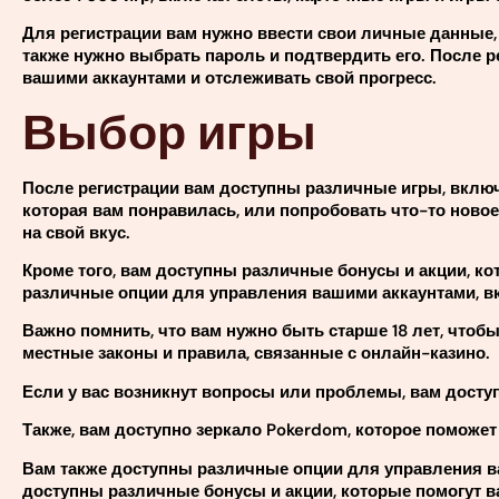
Для регистрации вам нужно ввести свои личные данные,
также нужно выбрать пароль и подтвердить его. После р
вашими аккаунтами и отслеживать свой прогресс.
Выбор игры
После регистрации вам доступны различные игры, включ
которая вам понравилась, или попробовать что-то ново
на свой вкус.
Кроме того, вам доступны различные бонусы и акции, ко
различные опции для управления вашими аккаунтами, в
Важно помнить, что вам нужно быть старше 18 лет, чтобы
местные законы и правила, связанные с онлайн-казино.
Если у вас возникнут вопросы или проблемы, вам дост
Также, вам доступно зеркало Pokerdom, которое поможет
Вам также доступны различные опции для управления в
доступны различные бонусы и акции, которые помогут ва