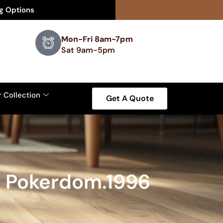
ng Options
Mon-Fri 8am-7pm
Sat 9am-5pm
r Collection
Get A Quote
 Pokerdom.1996