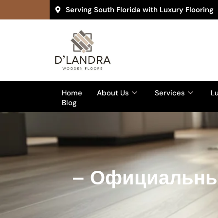
Serving South Florida with Luxury Flooring
Home
About Us
Services
Lu
Blog
– Официальный