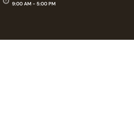
9:00 AM - 5:00 PM