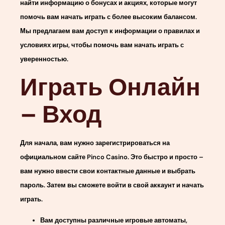
найти информацию о бонусах и акциях, которые могут
помочь вам начать играть с более высоким балансом.
Мы предлагаем вам доступ к информации о правилах и
условиях игры, чтобы помочь вам начать играть с
уверенностью.
Играть Онлайн
– Вход
Для начала, вам нужно зарегистрироваться на
официальном сайте Pinco Casino. Это быстро и просто –
вам нужно ввести свои контактные данные и выбрать
пароль. Затем вы сможете войти в свой аккаунт и начать
играть.
Вам доступны различные игровые автоматы,