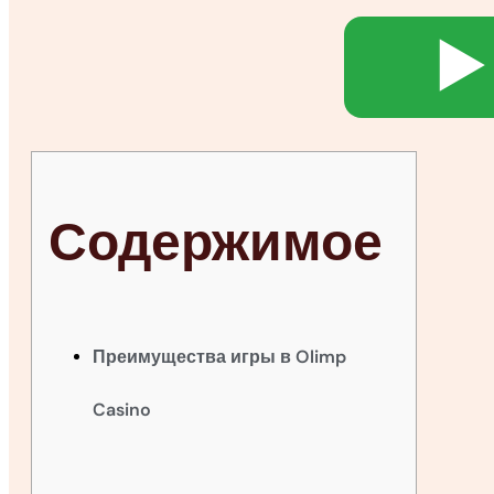
▶
Содержимое
Преимущества игры в Olimp
Casino