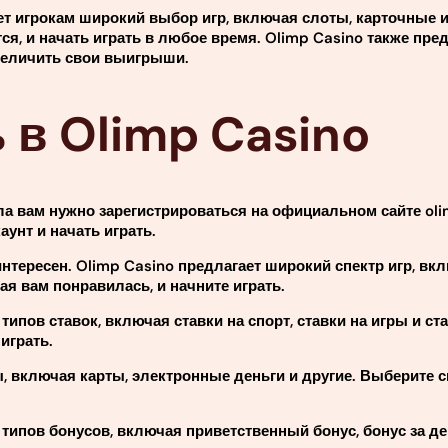
т игрокам широкий выбор игр, включая слоты, карточные и
ся, и начать играть в любое время. Olimp Casino также пре
величить свои выигрыши.
 в Olimp Casino
ала вам нужно зарегистрироваться на официальном сайте oli
аунт и начать играть.
нтересен. Olimp Casino предлагает широкий спектр игр, вк
ая вам понравилась, и начните играть.
ипов ставок, включая ставки на спорт, ставки на игры и ста
играть.
, включая карты, электронные деньги и другие. Выберите с
типов бонусов, включая приветственный бонус, бонус за де