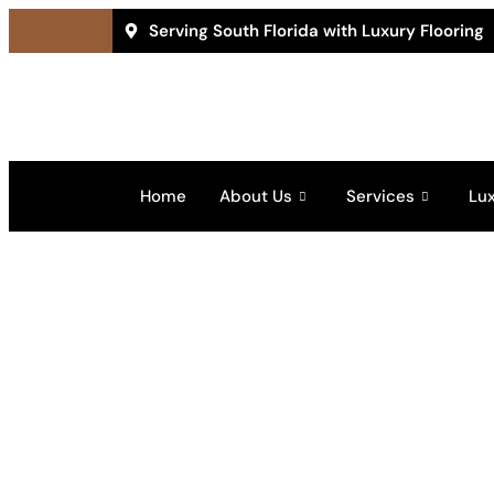
Serving South Florida with Luxury Flooring
Home
About Us
Services
Lux
Официальный Сай