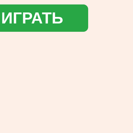
️ ИГРАТЬ