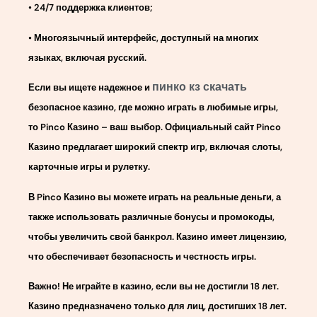
• 24/7 поддержка клиентов;
• Многоязычный интерфейс, доступный на многих
языках, включая русский.
пинко кз скачать
Если вы ищете надежное и
безопасное казино, где можно играть в любимые игры,
то Pinco Казино – ваш выбор. Официальный сайт Pinco
Казино предлагает широкий спектр игр, включая слоты,
карточные игры и рулетку.
В Pinco Казино вы можете играть на реальные деньги, а
также использовать различные бонусы и промокоды,
чтобы увеличить свой банкрол. Казино имеет лицензию,
что обеспечивает безопасность и честность игры.
Важно! Не играйте в казино, если вы не достигли 18 лет.
Казино предназначено только для лиц, достигших 18 лет.