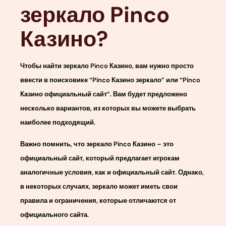
зеркало Pinco
Казино?
Чтобы найти зеркало Pinco Казино, вам нужно просто
ввести в поисковике “Pinco Казино зеркало” или “Pinco
Казино официальный сайт”. Вам будет предложено
несколько вариантов, из которых вы можете выбрать
наиболее подходящий.
Важно помнить, что зеркало Pinco Казино – это
официальный сайт, который предлагает игрокам
аналогичные условия, как и официальный сайт. Однако,
в некоторых случаях, зеркало может иметь свои
правила и ограничения, которые отличаются от
официального сайта.