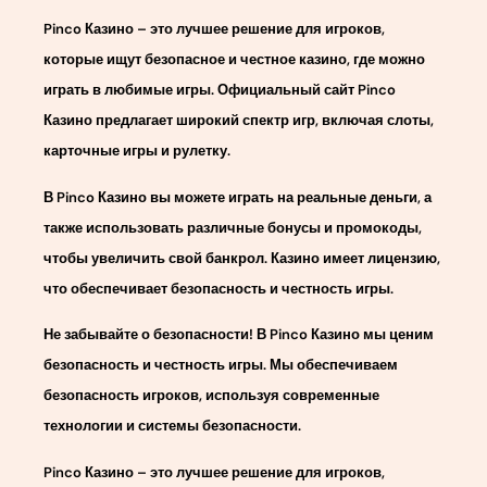
Pinco Казино – это лучшее решение для игроков,
которые ищут безопасное и честное казино, где можно
играть в любимые игры. Официальный сайт Pinco
Казино предлагает широкий спектр игр, включая слоты,
карточные игры и рулетку.
В Pinco Казино вы можете играть на реальные деньги, а
также использовать различные бонусы и промокоды,
чтобы увеличить свой банкрол. Казино имеет лицензию,
что обеспечивает безопасность и честность игры.
Не забывайте о безопасности! В Pinco Казино мы ценим
безопасность и честность игры. Мы обеспечиваем
безопасность игроков, используя современные
технологии и системы безопасности.
Pinco Казино – это лучшее решение для игроков,