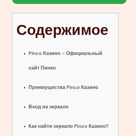
Содержимое
Pinco Казино – Официальный
сайт Пинко
Преимущества Pinco Казино
Вход на зеркало
Как найти зеркало Pinco Казино?