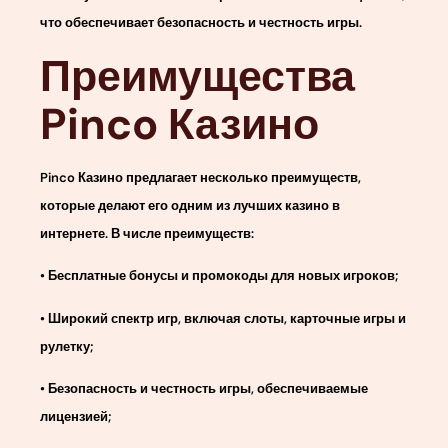
что обеспечивает безопасность и честность игры.
Преимущества
Pinco Казино
Pinco Казино предлагает несколько преимуществ,
которые делают его одним из лучших казино в
интернете. В числе преимуществ:
• Бесплатные бонусы и промокоды для новых игроков;
• Широкий спектр игр, включая слоты, карточные игры и
рулетку;
• Безопасность и честность игры, обеспечиваемые
лицензией;