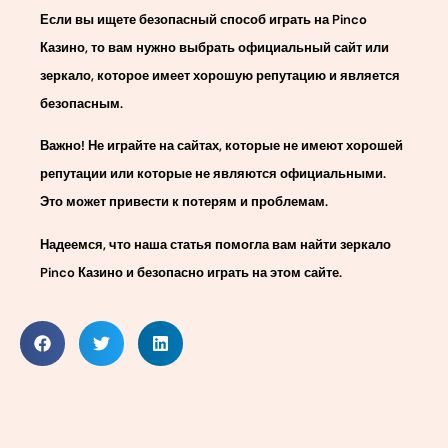
Если вы ищете безопасный способ играть на Pinco
Казино, то вам нужно выбрать официальный сайт или
зеркало, которое имеет хорошую репутацию и является
безопасным.
Важно! Не играйте на сайтах, которые не имеют хорошей
репутации или которые не являются официальными.
Это может привести к потерям и проблемам.
Надеемся, что наша статья помогла вам найти зеркало
Pinco Казино и безопасно играть на этом сайте.