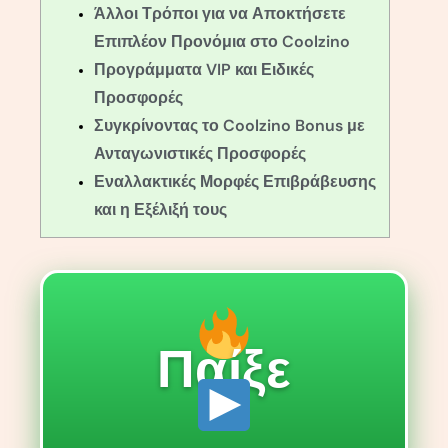
Άλλοι Τρόποι για να Αποκτήσετε
Επιπλέον Προνόμια στο Coolzino
Προγράμματα VIP και Ειδικές
Προσφορές
Συγκρίνοντας το Coolzino Bonus με
Ανταγωνιστικές Προσφορές
Εναλλακτικές Μορφές Επιβράβευσης
και η Εξέλιξή τους
Παίξε