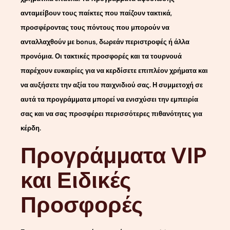
ανταμείβουν τους παίκτες που παίζουν τακτικά,
προσφέροντας τους πόντους που μπορούν να
ανταλλαχθούν με bonus, δωρεάν περιστροφές ή άλλα
προνόμια. Οι τακτικές προσφορές και τα τουρνουά
παρέχουν ευκαιρίες για να κερδίσετε επιπλέον χρήματα και
να αυξήσετε την αξία του παιχνιδιού σας. Η συμμετοχή σε
αυτά τα προγράμματα μπορεί να ενισχύσει την εμπειρία
σας και να σας προσφέρει περισσότερες πιθανότητες για
κέρδη.
Προγράμματα VIP
και Ειδικές
Προσφορές