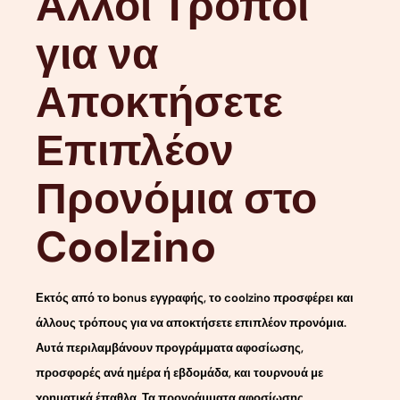
Άλλοι Τρόποι
για να
Αποκτήσετε
Επιπλέον
Προνόμια στο
Coolzino
Εκτός από το bonus εγγραφής, το coolzino προσφέρει και
άλλους τρόπους για να αποκτήσετε επιπλέον προνόμια.
Αυτά περιλαμβάνουν προγράμματα αφοσίωσης,
προσφορές ανά ημέρα ή εβδομάδα, και τουρνουά με
χρηματικά έπαθλα. Τα προγράμματα αφοσίωσης