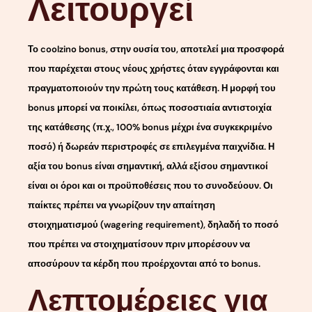
Λειτουργεί
Το coolzino bonus, στην ουσία του, αποτελεί μια προσφορά
που παρέχεται στους νέους χρήστες όταν εγγράφονται και
πραγματοποιούν την πρώτη τους κατάθεση. Η μορφή του
bonus μπορεί να ποικίλει, όπως ποσοστιαία αντιστοιχία
της κατάθεσης (π.χ., 100% bonus μέχρι ένα συγκεκριμένο
ποσό) ή δωρεάν περιστροφές σε επιλεγμένα παιχνίδια. Η
αξία του bonus είναι σημαντική, αλλά εξίσου σημαντικοί
είναι οι όροι και οι προϋποθέσεις που το συνοδεύουν. Οι
παίκτες πρέπει να γνωρίζουν την απαίτηση
στοιχηματισμού (wagering requirement), δηλαδή το ποσό
που πρέπει να στοιχηματίσουν πριν μπορέσουν να
αποσύρουν τα κέρδη που προέρχονται από το bonus.
Λεπτομέρειες για