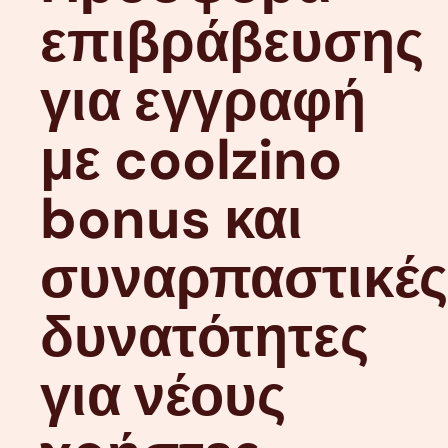
επιβράβευσης
για εγγραφή
με coolzino
bonus και
συναρπαστικές
δυνατότητες
για νέους