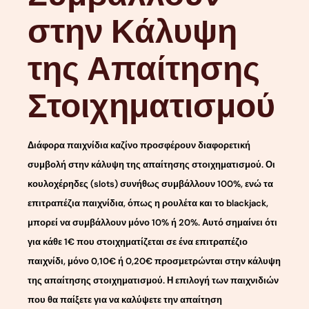
στην Κάλυψη
της Απαίτησης
Στοιχηματισμού
Διάφορα παιχνίδια καζίνο προσφέρουν διαφορετική
συμβολή στην κάλυψη της απαίτησης στοιχηματισμού. Οι
κουλοχέρηδες (slots) συνήθως συμβάλλουν 100%, ενώ τα
επιτραπέζια παιχνίδια, όπως η ρουλέτα και το blackjack,
μπορεί να συμβάλλουν μόνο 10% ή 20%. Αυτό σημαίνει ότι
για κάθε 1€ που στοιχηματίζεται σε ένα επιτραπέζιο
παιχνίδι, μόνο 0,10€ ή 0,20€ προσμετρώνται στην κάλυψη
της απαίτησης στοιχηματισμού. Η επιλογή των παιχνιδιών
που θα παίξετε για να καλύψετε την απαίτηση