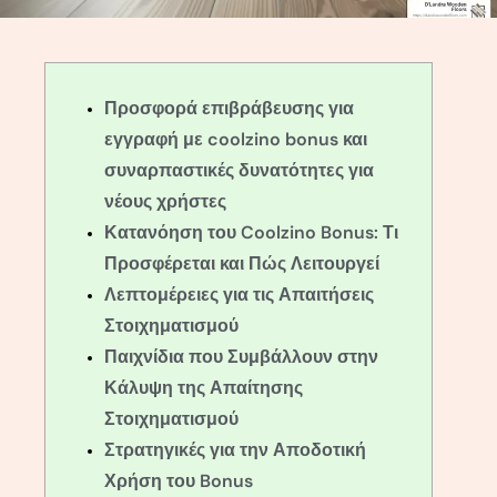
Προσφορά επιβράβευσης για
εγγραφή με coolzino bonus και
συναρπαστικές δυνατότητες για
νέους χρήστες
Κατανόηση του Coolzino Bonus: Τι
Προσφέρεται και Πώς Λειτουργεί
Λεπτομέρειες για τις Απαιτήσεις
Στοιχηματισμού
Παιχνίδια που Συμβάλλουν στην
Κάλυψη της Απαίτησης
Στοιχηματισμού
Στρατηγικές για την Αποδοτική
Χρήση του Bonus