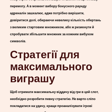
перемогу. А в момент вибору бонусного раунду
адреналін зашкалює, адже потрібно вирішити,
довіритися долі, обираючи невелику кількість обертань
з великим стартовим множником, або ж ризикнути й
спробувати збільшити множник за кожним вибухом
символів.
Стратегії для
максимального
виграшу
Щоб отримати максимальну віддачу від гри в цей слот,
необхідно розробити певну стратегію. Не варто сліпо
покладатися на удачу, краще проаналізувати ігрові