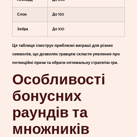
Слон
До 150
Зебра
До 100
Ця таблиця ілюструє приблизні виграші для різних
символів, що дозволяє гравцям скласти уявлення про
потенційні призи та обрати оптимальну стратегію гри.
Особливості
бонусних
раундів та
множників