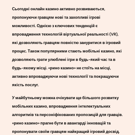
Сьогодні онлайн казино активно розвиваються,
пропонуючи гравцям нові та захопливі ігрові
можливості. Однією з ключових тенденцій є
впровадження технологій віртуальної реальності (VR),
які дозволяють гравцям повністю зануритися в ігровий
процес. Також популярними стають мобільні казино, які
дозволяють грати улюблені ігри в будь-який час та в
будь-якому місці. «рино казино» не стоїть на місці,
активно впроваджуючи нові технології та покращуючи
якість послуг.
У майбутньому можна очікувати ще більшого розвитку
мобільних казино, впровадження інтелектуальних
алгоритмів та персоніфікованих пропозицій для гравців.
«рино казино» прагне бути в авангарді інновацій та
пропонувати своїм гравцям найкращий ігровий досвід.