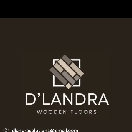
dlandrasolutions@gmail.com