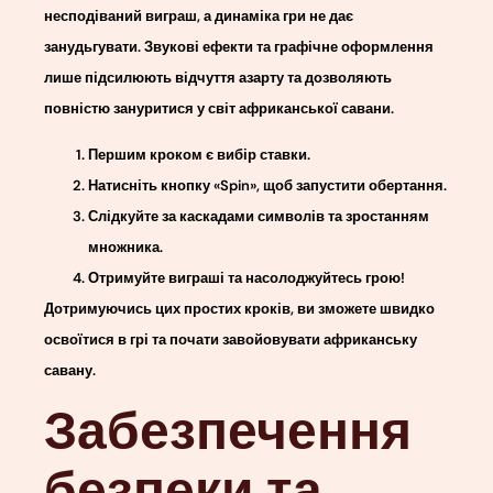
несподіваний виграш, а динаміка гри не дає
занудьгувати. Звукові ефекти та графічне оформлення
лише підсилюють відчуття азарту та дозволяють
повністю зануритися у світ африканської савани.
Першим кроком є вибір ставки.
Натисніть кнопку «Spin», щоб запустити обертання.
Слідкуйте за каскадами символів та зростанням
множника.
Отримуйте виграші та насолоджуйтесь грою!
Дотримуючись цих простих кроків, ви зможете швидко
освоїтися в грі та почати завойовувати африканську
савану.
Забезпечення
безпеки та