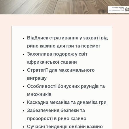
Відблиск страгивання у захваті від
рино казино для гри та перемог
Захоплива подорож у світ
африканської савани
Стратегії для максимального
виграшу
Особливості бонусних раундів та
множників
Каскадна механіка та динаміка гри
Забезпечення безпеки та
прозорості в рино казино
Сучасні тенденції онлайн казино