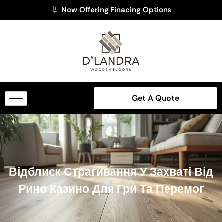
Now Offering Finacing Options
Get A Quote
Відблиск Страгивання У Захваті Від
Рино Казино Для Гри Та Перемог