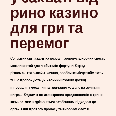
рино казино
для гри та
перемог
Сучасний світ азартних розваг пропонує широкий спектр
можливостей для любителів фортуни. Серед
різноманіття онлайн-казино, особливе місце займають
ті, що пропонують унікальний ігровий досвід,
інноваційні механіки та, звичайно ж, шанс на великий
виграш. Одним з таких яскравих представників є <рино
казино>, яке відрізняється особливим підходом до
організації ігрового процесу та вибором слотів.