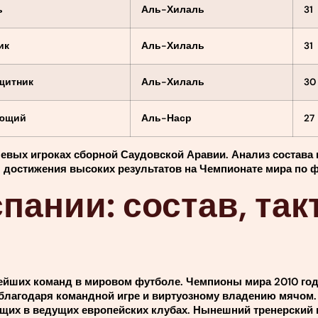
ь
Аль-Хилаль
31
ик
Аль-Хилаль
31
щитник
Аль-Хилаль
30
ющий
Аль-Наср
27
вых игроках сборной Саудовской Аравии. Анализ состава 
достижения высоких результатов на Чемпионате мира по ф
ании: состав, так
ейших команд в мировом футболе. Чемпионы мира 2010 год
лагодаря командной игре и виртуозному владению мячом.
щих в ведущих европейских клубах. Нынешний тренерский ш