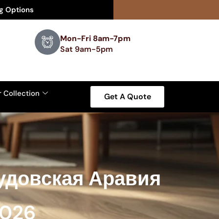
ng Options
Mon-Fri 8am-7pm
Sat 9am-5pm
r Collection
Get A Quote
удовская Аравия
2026