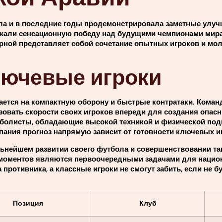
ла и в последние годы продемонстрировала заметные улуч
держали сенсационную победу над будущими чемпионами мира
орной представляет собой сочетание опытных игроков и мо
лючевые игроки
ается на компактную оборону и быстрые контратаки. Команд
овать скорости своих игроков впереди для создания опас
олисты, обладающие высокой техникой и физической подг
ания прогноз напрямую зависит от готовности ключевых и
льнейшем развитии своего футбола и совершенствовании та
 моментов являются первоочередными задачами для нацио
противника, а классные игроки не смогут забить, если не 
Позиция
Клуб