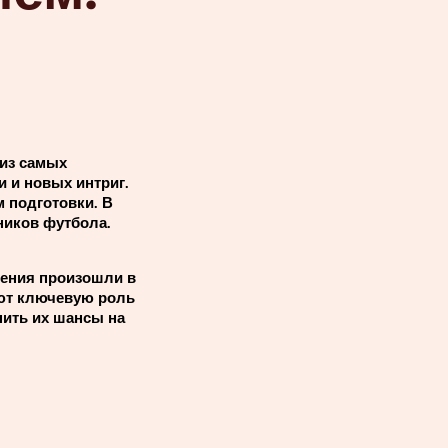
 из самых
 и новых интриг.
 подготовки. В
ников футбола.
нения произошли в
ают ключевую роль
нить их шансы на