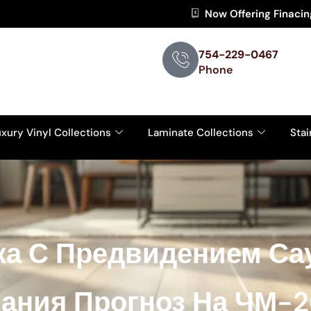
Now Offering Finaci
754-229-0467
Phone
xury Vinyl Collections
Laminate Collections
Stai
ка С Предвидением Са
ания Прогноз На ЧМ-