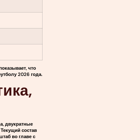
показывает, что
утболу 2026 года.
тика,
а, двукратные
 Текущий состав
таб во главе с