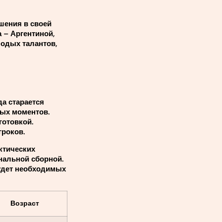
шения в своей
 – Аргентиной,
лодых талантов,
а старается
ных моментов.
отовкой.
гроков.
ктических
нальной сборной.
будет необходимых
Возраст