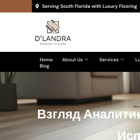
Serving South Florida with Luxury Flooring
Home
About Us
Services
Lu
Blog
Взгляд Аналити
Исп