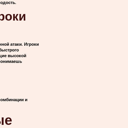
лодость.
роки
ной атаки. Игроки
 быстрого
щие высокой
 понимаешь
комбинации и
ые