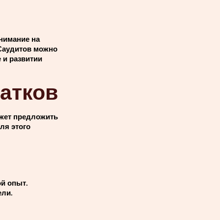
нимание на
 Саудитов можно
 и развитии
атков
ожет предложить
ля этого
ой опыт.
ели.