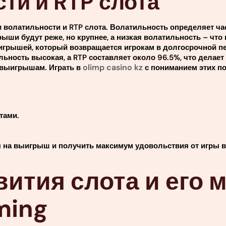
ти и RTP слота
 волатильности и RTP слота. Волатильность определяет час
ыши будут реже, но крупнее, а низкая волатильность – чт
 выигрышей, который возвращается игрокам в долгосрочной п
ьность высокая, а RTP составляет около 96.5%, что делает 
olimp casino kz
 выигрышам. Играть в
с пониманием этих по
тами.
 на выигрыш и получить максимум удовольствия от игры в
ития слота и его 
ming