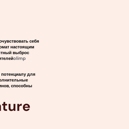
очувствовать себя
томат настоящим
ятный выброс
olimp
ителей
и потенциалу для
полнительные
инов, способны
ture