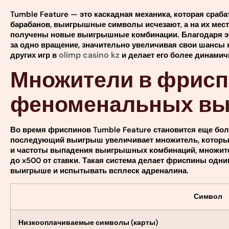
Tumble Feature — это каскадная механика, которая сра
барабанов, выигрышные символы исчезают, а на их место
получены новые выигрышные комбинации. Благодаря эт
за одно вращение, значительно увеличивая свои шансы 
olimp casino kz
других игр в
и делает его более динами
Множители в фриспи
феноменальных вы
Во время фриспинов Tumble Feature становится еще б
последующий выигрыш увеличивает множитель, который
и частоты выпадения выигрышных комбинаций, множите
до x500 от ставки. Такая система делает фриспины одн
выигрыше и испытывать всплеск адреналина.
Символ
Низкооплачиваемые символы (карты)