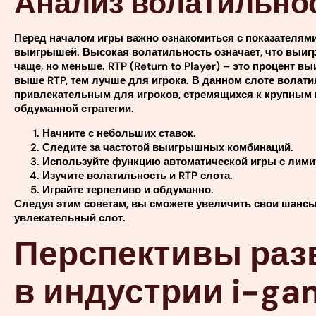
Анализ волатильнос
Перед началом игры важно ознакомиться с показателями
выигрышей. Высокая волатильность означает, что выигр
чаще, но меньше. RTP (Return to Player) – это процент
выше RTP, тем лучше для игрока. В данном слоте волатил
привлекательным для игроков, стремящихся к крупным
обдуманной стратегии.
Начните с небольших ставок.
Следите за частотой выигрышных комбинаций.
Используйте функцию автоматической игры с лими
Изучите волатильность и RTP слота.
Играйте терпеливо и обдуманно.
Следуя этим советам, вы сможете увеличить свои шансы
увлекательный слот.
Перспективы разв
в индустрии i-ga