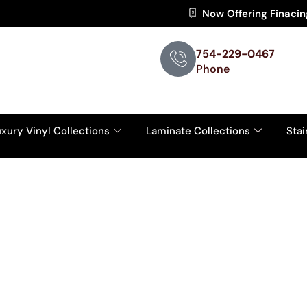
Now Offering Finaci
754-229-0467
Phone
xury Vinyl Collections
Laminate Collections
Stai
Величие Слота Покор
Даря Небывалые Выи