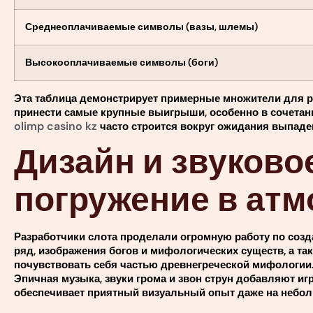
Среднеоплачиваемые символы (вазы, шлемы)
Высокооплачиваемые символы (боги)
Эта таблица демонстрирует примерные множители для 
принести самые крупные выигрыши, особенно в сочетан
olimp casino kz
часто строится вокруг ожидания выпаде
Дизайн и звуково
погружение в ат
Разработчики слота проделали огромную работу по соз
ряд, изображения богов и мифологических существ, а та
почувствовать себя частью древнегреческой мифологии.
Эпичная музыка, звуки грома и звон струн добавляют игр
обеспечивает приятный визуальный опыт даже на небол