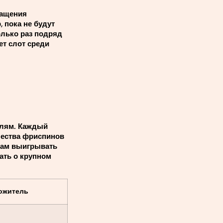
ращения
 пока не будут
лько раз подряд
ет слот среди
елям. Каждый
чества фриспинов
кам выигрывать
ать о крупном
ожитель