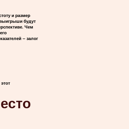
тоту и размер
о выигрыши будут
ерспективе. Чем
его
казателей – залог
 этот
место