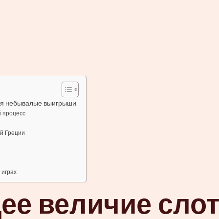
аря небывалые выигрыши
й процесс
й Греции
 играх
е величие слот