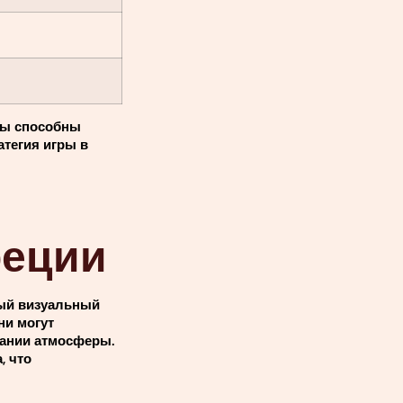
лы способны
тегия игры в
реции
ный визуальный
ни могут
дании атмосферы.
, что