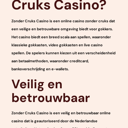
Cruks Casino?
Zonder Cruks Casino is een online casino zonder cruks dat
een veilige en betrouwbare omgeving biedt voor gokkers.
Het casino biedt een breed scala aan spellen, waaronder
klassieke gokkasten, video gokkasten en live casino
spellen. De spelers kunnen kiezen uit een verscheidenheid
aan betaalmethoden, waaronder creditcard,
bankoverschrijding en e-wallets.
Veilig en
betrouwbaar
Zonder Cruks Casino is een veilig en betrouwbaar online
casino dat is geautoriseerd door de Nederlandse