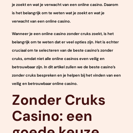
je zoekt en wat je verwacht van een online casino. Daarom
is het belangrijk om te weten wat je zoekt en wat je
verwacht van een online casino.
Wanneer je een online casino zonder cruks zoekt, is het
belangrijk om te weten dat er veel opties zijn. Het is echter
cruciaal om te selecteren van de beste casino’s zonder
cruks, omdat niet alle online casinos even veilig en
betrouwbaar zijn. In dit artikel zullen we de beste casino’s
zonder cruks bespreken en je helpen bij het vinden van een
veilig en betrouwbaar online casino.
Zonder Cruks
Casino: een
goede keuze