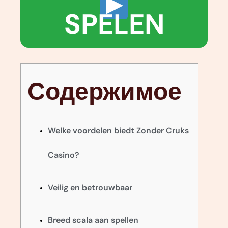
SPELEN
Содержимое
Welke voordelen biedt Zonder Cruks
Casino?
Veilig en betrouwbaar
Breed scala aan spellen