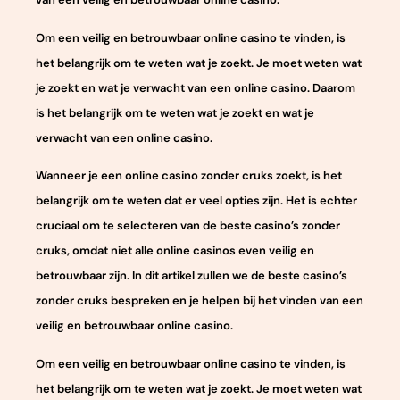
Om een veilig en betrouwbaar online casino te vinden, is
het belangrijk om te weten wat je zoekt. Je moet weten wat
je zoekt en wat je verwacht van een online casino. Daarom
is het belangrijk om te weten wat je zoekt en wat je
verwacht van een online casino.
Wanneer je een online casino zonder cruks zoekt, is het
belangrijk om te weten dat er veel opties zijn. Het is echter
cruciaal om te selecteren van de beste casino’s zonder
cruks, omdat niet alle online casinos even veilig en
betrouwbaar zijn. In dit artikel zullen we de beste casino’s
zonder cruks bespreken en je helpen bij het vinden van een
veilig en betrouwbaar online casino.
Om een veilig en betrouwbaar online casino te vinden, is
het belangrijk om te weten wat je zoekt. Je moet weten wat