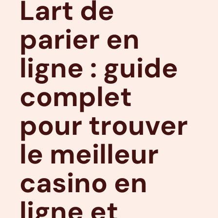
Lart de
parier en
ligne : guide
complet
pour trouver
le meilleur
casino en
ligne et