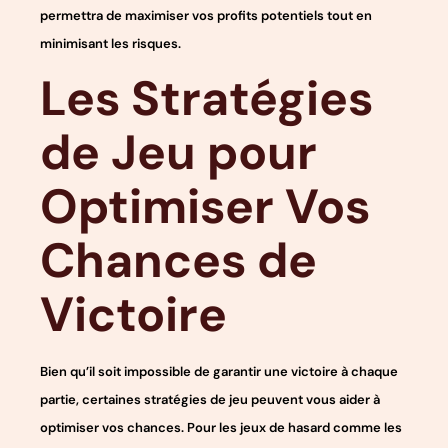
permettra de maximiser vos profits potentiels tout en
minimisant les risques.
Les Stratégies
de Jeu pour
Optimiser Vos
Chances de
Victoire
Bien qu’il soit impossible de garantir une victoire à chaque
partie, certaines stratégies de jeu peuvent vous aider à
optimiser vos chances. Pour les jeux de hasard comme les