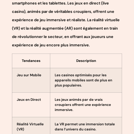
smartphones et les tablettes. Les jeux en direct (live
casino), animés par de véritables croupiers, offrent une
expérience de jeu immersive et réaliste. La réalité virtuelle
(VR) et la réalité augmentée (AR) sont également en train
de révolutionner le secteur, en offrant aux joueurs une
expérience de jeu encore plus immersive.
Tendances
Description
Jeu sur Mobile
Les casinos optimisés pour les
appareils mobiles sont de plus en
plus populaires.
Jeux en Direct
Les jeux animés par de vrais
croupiers offrent une expérience
immersive.
Réalité Virtuelle
La VR permet une immersion totale
(VR)
dans l’univers du casino.