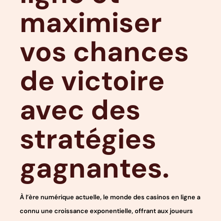
maximiser
vos chances
de victoire
avec des
stratégies
gagnantes.
À l’ère numérique actuelle, le monde des casinos en ligne a
connu une croissance exponentielle, offrant aux joueurs