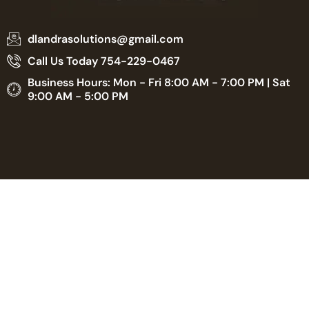
dlandrasolutions@gmail.com
Call Us Today 754-229-0467
Business Hours: Mon - Fri 8:00 AM - 7:00 PM | Sat
9:00 AM - 5:00 PM