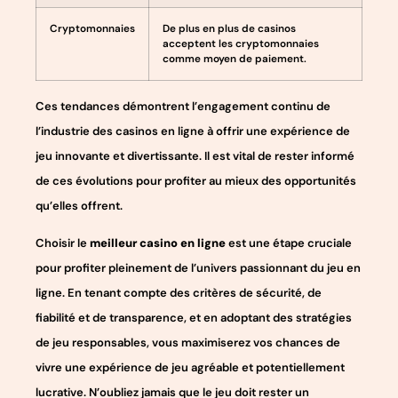
Cryptomonnaies
De plus en plus de casinos
acceptent les cryptomonnaies
comme moyen de paiement.
Ces tendances démontrent l’engagement continu de
l’industrie des casinos en ligne à offrir une expérience de
jeu innovante et divertissante. Il est vital de rester informé
de ces évolutions pour profiter au mieux des opportunités
qu’elles offrent.
Choisir le
meilleur casino en ligne
est une étape cruciale
pour profiter pleinement de l’univers passionnant du jeu en
ligne. En tenant compte des critères de sécurité, de
fiabilité et de transparence, et en adoptant des stratégies
de jeu responsables, vous maximiserez vos chances de
vivre une expérience de jeu agréable et potentiellement
lucrative. N’oubliez jamais que le jeu doit rester un